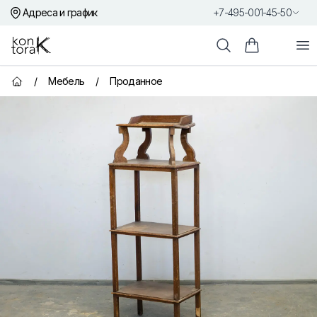
Адреса и график
+7-495-001-45-50
Контора К
От
Поиск
Корзина пок
/
Мебель
/
Проданное
Главная страница