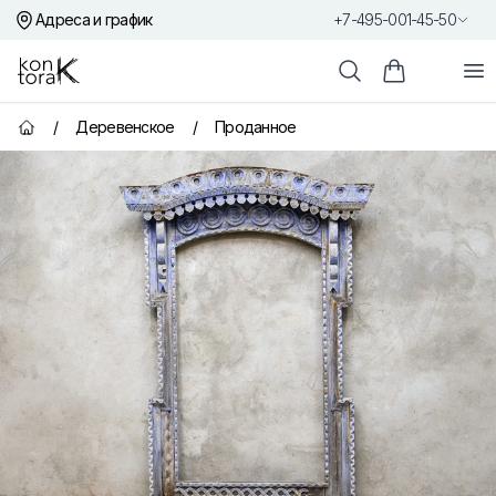
Адреса и график
+7-495-001-45-50
Контора К
От
Поиск
Корзина пок
/
Деревенское
/
Проданное
Главная страница