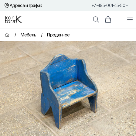
Адреса и график
+7-495-001-45-50
Контора К
От
Поиск
Корзина пок
/
Мебель
/
Проданное
Главная страница