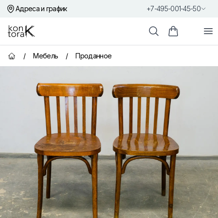
Адреса и график
+7-495-001-45-50
Контора К
От
Поиск
Корзина пок
/
Мебель
/
Проданное
Главная страница