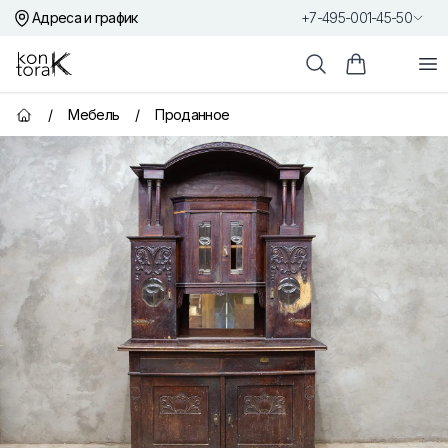
Адреса и график
+7-495-001-45-50
Контора К
От
Поиск
Корзина пок
/
Мебель
/
Проданное
Главная страница