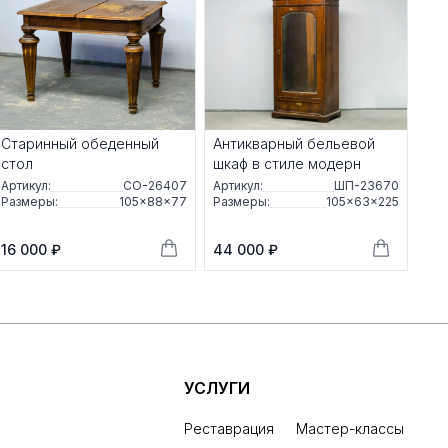
Старинный обеденный
Антикварный бельевой
стол
шкаф в стиле модерн
Артикул:
СО-26407
Артикул:
ШП-23670
Размеры:
105×88×77
Размеры:
105×63×225
16 000 ₽
44 000 ₽
УСЛУГИ
Реставрация
Мастер-классы