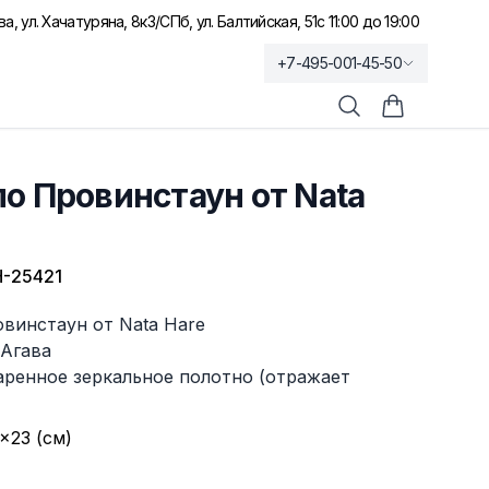
а, ул. Хачатуряна, 8к3
/
СПб, ул. Балтийская, 51
с 11:00 до 19:00
+7-495-001-45-50
Поиск
Корзина по
о Провинстаун от Nata
-25421
винстаун от Nata Hare
 Агава
аренное зеркальное полотно (отражает
×23 (см)