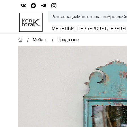
Контора К
Реставрация
Мастер-классы
Аренда
Ск
МЕБЕЛЬ
ИНТЕРЬЕР
СВЕТ
ДЕРЕВЕ
/
Мебель
/
Проданное
Главная страница