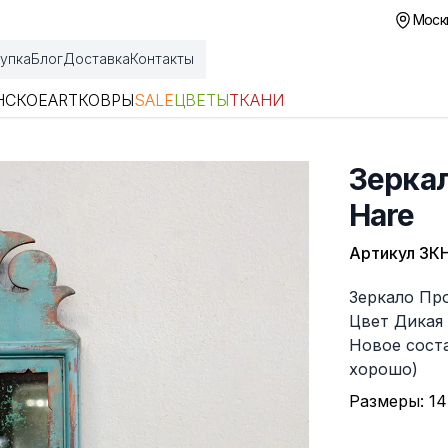
Москв
упка
Блог
Доставка
Контакты
НСКОЕ
ART
КОВРЫ
SALE
ЦВЕТЫ
ТКАНИ
Зеркал
Hare
Артикул
ЗКН
Описание
Зеркало Про
Цвет Дикая
Новое сост
хорошо)
Размеры: 14