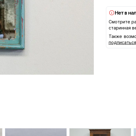
Нет в на
Смотрите ра
старинная в
Также возмо
подписатьс