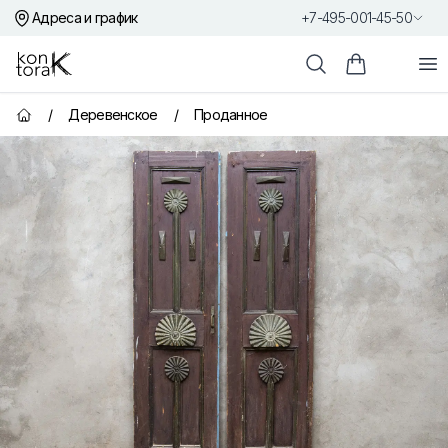
Адреса и график
+7-495-001-45-50
Контора К
От
Поиск
Корзина пок
/
Деревенское
/
Проданное
Главная страница