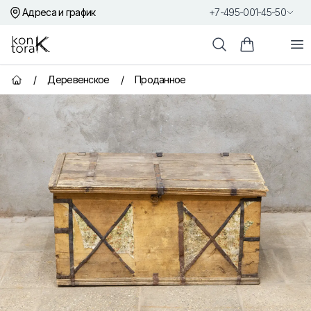
Адреса и график
+7-495-001-45-50
Контора К
От
Поиск
Корзина пок
/
Деревенское
/
Проданное
Главная страница