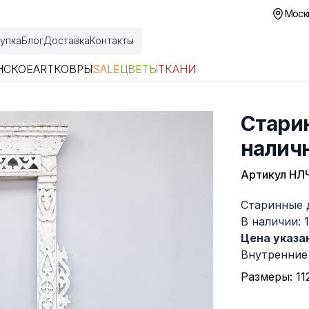
Москв
упка
Блог
Доставка
Контакты
НСКОЕ
ART
КОВРЫ
SALE
ЦВЕТЫ
ТКАНИ
Стари
налич
Артикул
НЛ
Описание
Старинные 
В наличии: 
Цена указан
Внутренние 
Размеры: 11