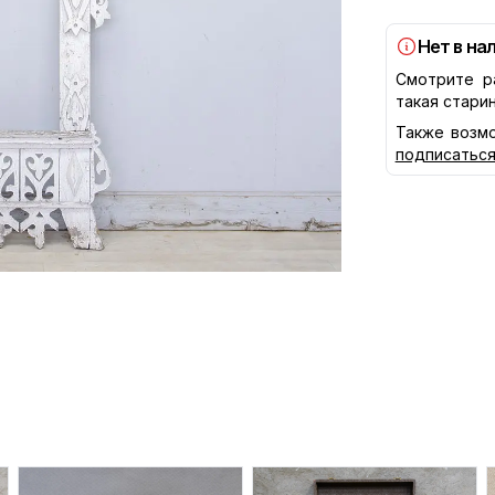
Нет в на
Смотрите р
такая стари
Также возмо
подписатьс