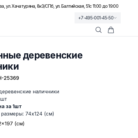
а, ул. Хачатуряна, 8к3
/
СПб, ул. Балтийская, 51
с 11:00 до 19:00
+7-495-001-45-50
Поиск
Корзина по
нные деревенские
ники
Ч-25369
деревенские наличники
1шт
а за 1шт
размеры: 74х124 (см)
2×197 (см)