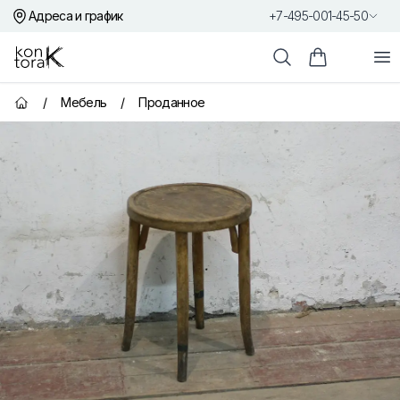
Адреса и график
+7-495-001-45-50
Контора К
От
Поиск
Корзина пок
/
Мебель
/
Проданное
Главная страница