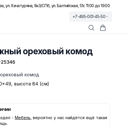
а, ул. Хачатуряна, 8к3
/
СПб, ул. Балтийская, 51
с 11:00 до 19:00
+7-495-001-45-50
Поиск
Корзина по
жный ореховый комод
-25346
ореховый комод
0×49, высота 84 (см)
личии
здел -
Мебель
, вероятно у нас найдётся ещё такая
ещь.