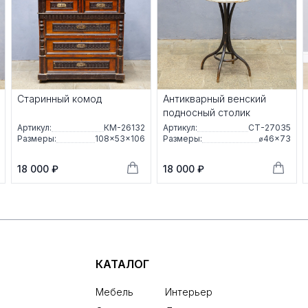
Старинный комод
Антикварный венский
подносный столик
Артикул:
КМ-26132
Артикул:
СТ-27035
Размеры:
108×53×106
Размеры:
⌀46×73
18 000 ₽
18 000 ₽
КАТАЛОГ
Мебель
Интерьер