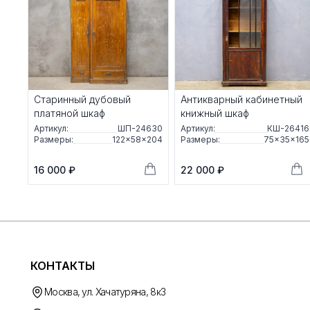
Старинный дубовый
Антикварный кабинетный
платяной шкаф
книжный шкаф
Артикул:
ШП-24630
Артикул:
КШ-26416
Размеры:
122×58×204
Размеры:
75×35×165
16 000 ₽
22 000 ₽
КОНТАКТЫ
Москва, ул. Хачатуряна, 8к3