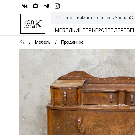
Контора К
Реставрация
Мастер-классы
Аренда
Ск
МЕБЕЛЬ
ИНТЕРЬЕР
СВЕТ
ДЕРЕВЕ
/
Мебель
/
Проданное
Главная страница