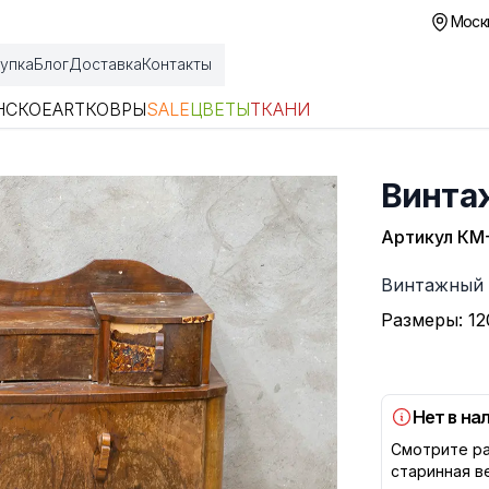
Москв
упка
Блог
Доставка
Контакты
НСКОЕ
ART
КОВРЫ
SALE
ЦВЕТЫ
ТКАНИ
Винта
Артикул
КМ
Описание
Винтажный 
Размеры: 12
Нет в на
Смотрите ра
старинная в