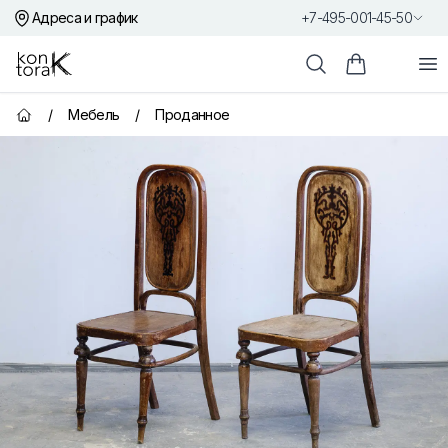
Адреса и график
+7-495-001-45-50
Контора К
От
Поиск
Корзина пок
/
Мебель
/
Проданное
Главная страница