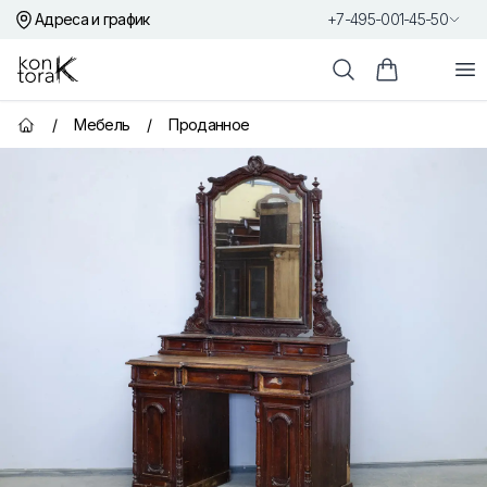
Адреса и график
+7-495-001-45-50
Контора К
От
Поиск
Корзина пок
/
Мебель
/
Проданное
Главная страница