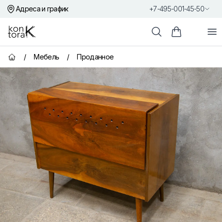
Адреса и график
+7-495-001-45-50
Контора К
От
Поиск
Корзина пок
/
Мебель
/
Проданное
Главная страница