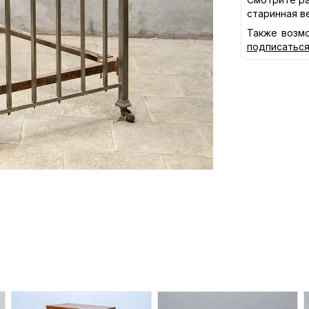
старинная в
Также возмо
подписатьс