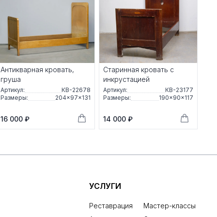
Антикварная кровать,
Старинная кровать с
груша
инкрустацией
Артикул:
КВ-22678
Артикул:
КВ-23177
Размеры:
204×97×131
Размеры:
190×90×117
16 000 ₽
14 000 ₽
УСЛУГИ
Реставрация
Мастер-классы