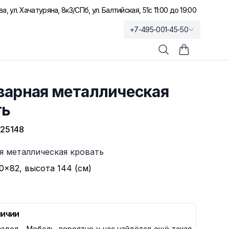
а, ул. Хачатуряна, 8к3
/
СПб, ул. Балтийская, 51
с 11:00 до 19:00
+7-495-001-45-50
Поиск
Корзина по
варная металлическая
ть
25148
я металлическая кровать
0×82, высота 144 (см)
личии
здел -
Мебель
, вероятно у нас найдётся ещё такая