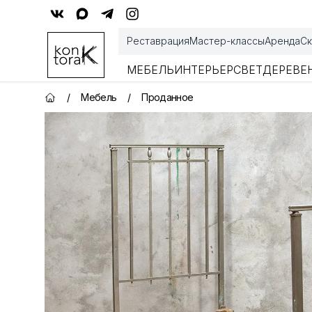
Контора К
Реставрация
Мастер-классы
Аренда
Ск
МЕБЕЛЬ
ИНТЕРЬЕР
СВЕТ
ДЕРЕВЕ
/
Мебель
/
Проданное
Главная страница