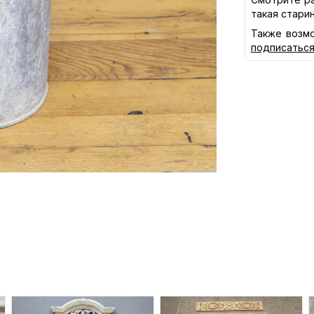
такая стари
Также возмо
подписатьс