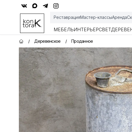
Контора К
Реставрация
Мастер-классы
Аренда
Ск
МЕБЕЛЬ
ИНТЕРЬЕР
СВЕТ
ДЕРЕВЕ
/
Деревенское
/
Проданное
Главная страница