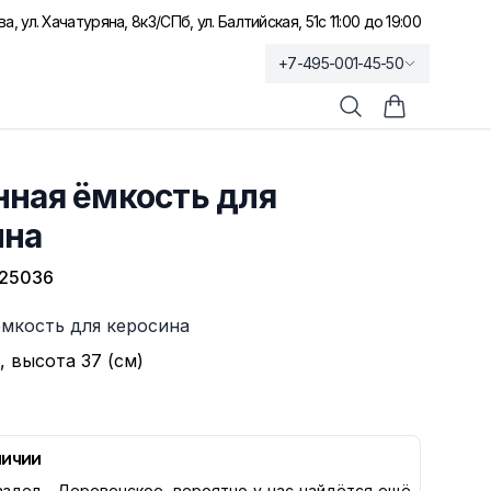
а, ул. Хачатуряна, 8к3
/
СПб, ул. Балтийская, 51
с 11:00 до 19:00
+7-495-001-45-50
Поиск
Корзина по
нная ёмкость для
ина
25036
ёмкость для керосина
, высота 37 (см)
личии
здел -
Деревенское
, вероятно у нас найдётся ещё