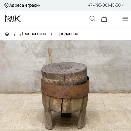
Адреса и график
+7-495-001-45-50
Контора К
От
Поиск
Корзина пок
/
Деревенское
/
Проданное
Главная страница