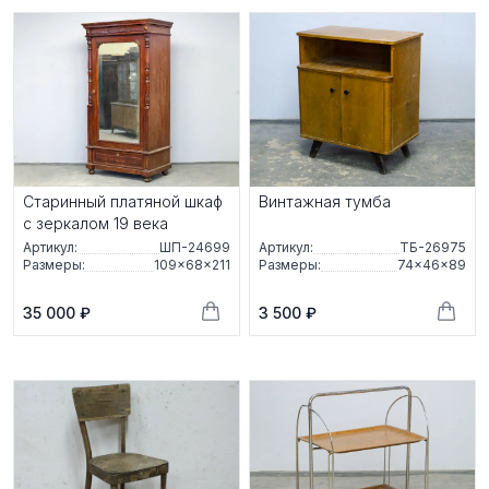
Старинный платяной шкаф
Винтажная тумба
с зеркалом 19 века
Артикул:
ШП-24699
Артикул:
ТБ-26975
Размеры:
109×68×211
Размеры:
74×46×89
35 000 ₽
3 500 ₽