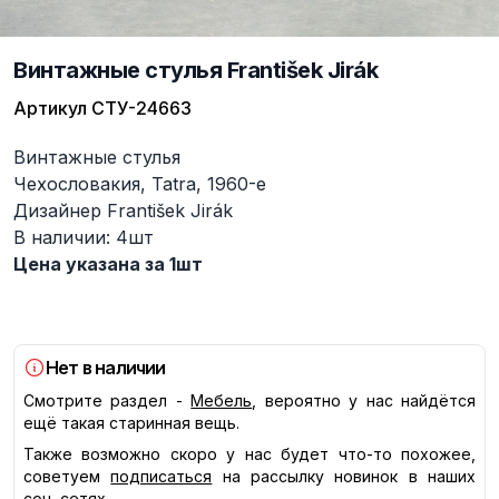
Винтажные стулья František Jirák
Артикул
СТУ-24663
Описание
Винтажные стулья
Чехословакия, Tatra, 1960-е
Дизайнер František Jirák
В наличии: 4шт
Цена указана за 1шт
Нет в наличии
Смотрите раздел -
Мебель
, вероятно у нас найдётся
ещё такая старинная вещь.
Также возможно скоро у нас будет что-то похожее,
советуем
подписаться
на рассылку новинок в наших
соц. сетях.