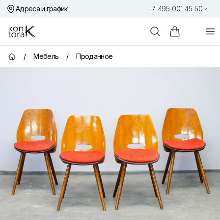
Адреса и график
+7-495-001-45-50
Контора К
От
Поиск
Корзина пок
/
Мебель
/
Проданное
Главная страница