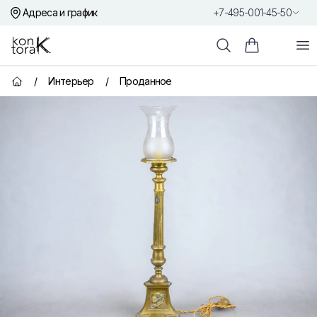
Адреса и график
+7-495-001-45-50
Контора К
От
Поиск
Корзина пок
/
Интерьер
/
Проданное
Главная страница