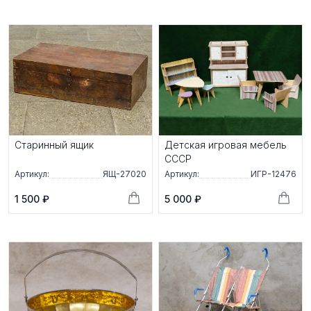
Старинный ящик
Детскaя игpовaя мебeль
СCСP
Артикул:
ЯЩ-27020
Артикул:
ИГР-12476
1 500 ₽
5 000 ₽