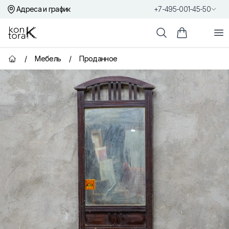
Адреса и график
+7-495-001-45-50
Контора К
От
Поиск
Корзина пок
/
Мебель
/
Проданное
Главная страница