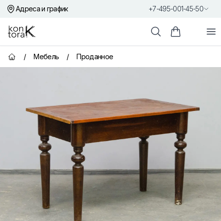
Адреса и график
+7-495-001-45-50
Контора К
От
Поиск
Корзина пок
/
Мебель
/
Проданное
Главная страница