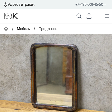
Адреса и график
+7-495-001-45-50
Контора К
От
Поиск
Корзина пок
/
Мебель
/
Проданное
Главная страница