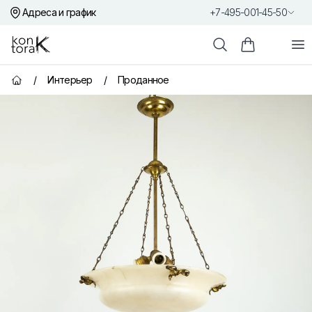
Адреса и график
+7-495-001-45-50
Контора К
От
Поиск
Корзина пок
/
Интерьер
/
Проданное
Главная страница