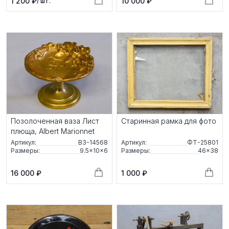
1 200 ₽
10 000 ₽
/ шт.
Позолоченная ваза Лист
Старинная рамка для фото
плюща, Albert Marionnet
Артикул:
ВЗ-14568
Артикул:
ФТ-25801
Размеры:
9.5×10×6
Размеры:
46×38
16 000 ₽
1 000 ₽