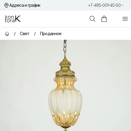
Адреса и график
+7-495-001-45-50
Контора К
От
Поиск
Корзина пок
/
Свет
/
Проданное
Главная страница