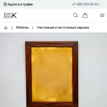
Адреса и график
+7-495-001-45-50
Контора К
От
Поиск
Корзина пок
/
Мебель
/
Настенные и настольные зеркала
Главная страница