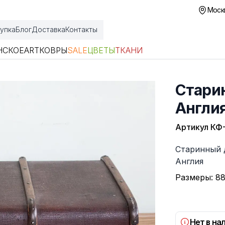
Москв
упка
Блог
Доставка
Контакты
НСКОЕ
ART
КОВРЫ
SALE
ЦВЕТЫ
ТКАНИ
Стари
Англи
Артикул
КФ
Описание
Старинный 
Англия
Размеры: 88
Нет в на