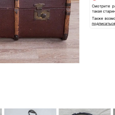
Смотрите р
такая стари
Также возмо
подписатьс