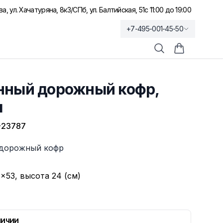
а, ул. Хачатуряна, 8к3
/
СПб, ул. Балтийская, 51
с 11:00 до 19:00
+7-495-001-45-50
Поиск
Корзина по
нный дорожный кофр,
я
-23787
дорожный кофр
×53, высота 24 (см)
личии