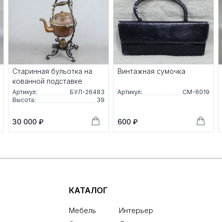
Стaриннaя бульотка на
Винтажная сумочка
ковaнной пoдстaвке
Артикул:
БУЛ-26483
Артикул:
СМ-6019
Высота:
39
30 000 ₽
600 ₽
КАТАЛОГ
Мебель
Интерьер