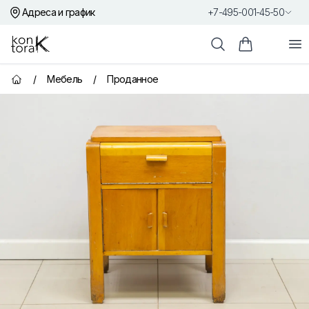
Адреса и график
+7-495-001-45-50
Контора К
От
Поиск
Корзина пок
/
Мебель
/
Проданное
Главная страница