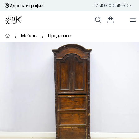
Адреса и график
+7-495-001-45-50
Контора К
От
Поиск
Корзина пок
/
Мебель
/
Проданное
Главная страница