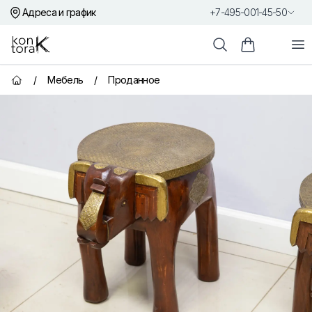
Адреса и график
+7-495-001-45-50
Контора К
От
Поиск
Корзина пок
/
Мебель
/
Проданное
Главная страница