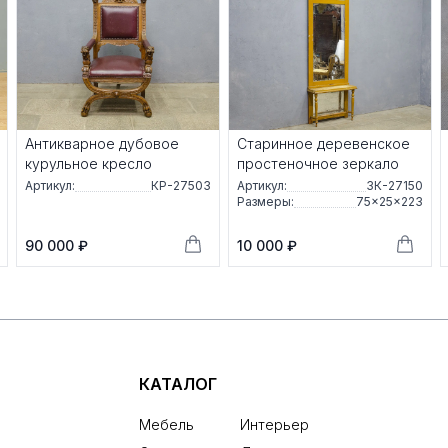
Антикварное дубовое
Старинное деревенское
курульное кресло
простеночное зеркало
Артикул:
КР-27503
Артикул:
ЗК-27150
Размеры:
75×25×223
90 000 ₽
10 000 ₽
КАТАЛОГ
Мебель
Интерьер