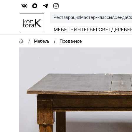
Контора К
Реставрация
Мастер-классы
Аренда
Ск
МЕБЕЛЬ
ИНТЕРЬЕР
СВЕТ
ДЕРЕВЕ
/
Мебель
/
Проданное
Главная страница