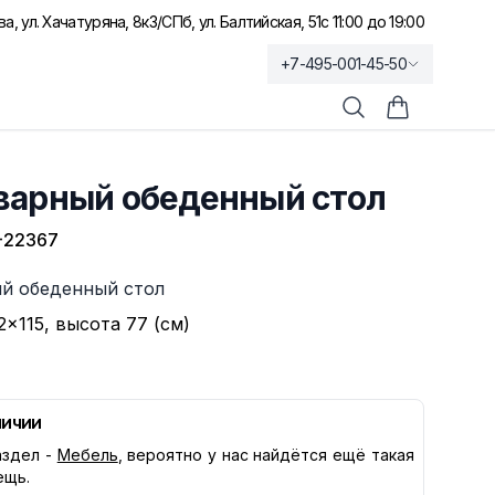
а, ул. Хачатуряна, 8к3
/
СПб, ул. Балтийская, 51
с 11:00 до 19:00
+7-495-001-45-50
Поиск
Корзина по
варный обеденный стол
-22367
й обеденный стол
2×115, высота 77 (см)
личии
здел -
Мебель
, вероятно у нас найдётся ещё такая
ещь.