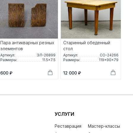
Пара антикварных резных
Старинный обеденный
элементов
стол
Артикул:
ЭЛ-26899
Артикул:
СО-24266
Размеры:
11.5×7.5
Размеры:
119×90×79
600 ₽
12 000 ₽
УСЛУГИ
Реставрация
Мастер-классы