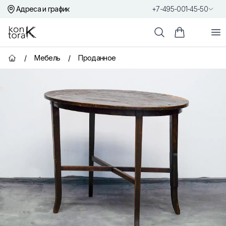
Адреса и график
+7-495-001-45-50
Контора К
От
Поиск
Корзина пок
/
Мебель
/
Проданное
Главная страница