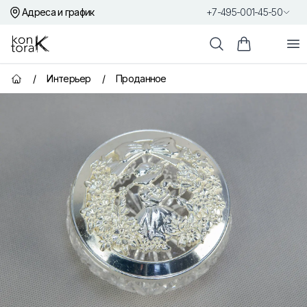
Адреса и график
+7-495-001-45-50
Контора К
От
Поиск
Корзина пок
/
Интерьер
/
Проданное
Главная страница