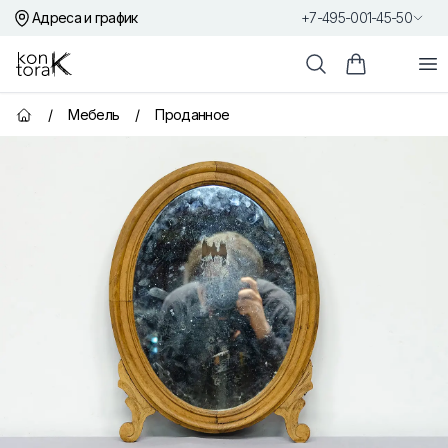
Адреса и график
+7-495-001-45-50
Контора К
От
Поиск
Корзина пок
/
Мебель
/
Проданное
Главная страница