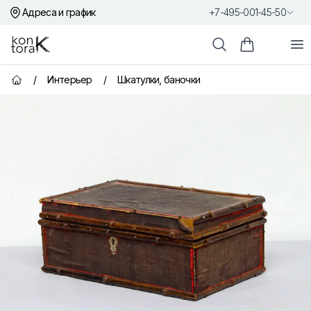
Адреса и график
+7-495-001-45-50
Контора К
От
Поиск
Корзина пок
/
Интерьер
/
Шкатулки, баночки
Главная страница