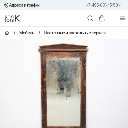
Адреса и график
+7-495-001-45-50
Контора К
От
Поиск
Корзина пок
/
Мебель
/
Настенные и настольные зеркала
Главная страница