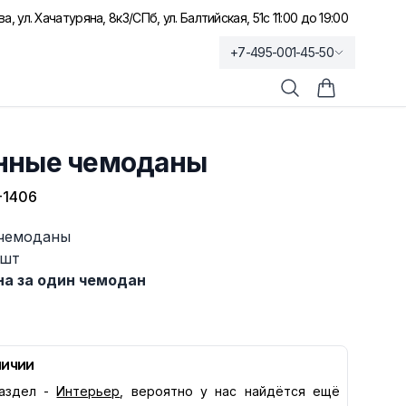
а, ул. Хачатуряна, 8к3
/
СПб, ул. Балтийская, 51
с 11:00 до 19:00
+7-495-001-45-50
Поиск
Корзина по
нные чемоданы
-1406
чемоданы
6шт
на за один чемодан
личии
аздел -
Интерьер
, вероятно у нас найдётся ещё