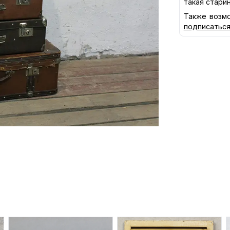
такая стари
Также возмо
подписатьс