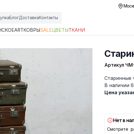
Москв
упка
Блог
Доставка
Контакты
НСКОЕ
ART
КОВРЫ
SALE
ЦВЕТЫ
ТКАНИ
Стари
Артикул
ЧМ
Описание
Старинные 
В наличии 
Цена указа
Нет в на
Смотрите р