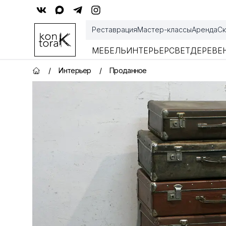
Контора К
Реставрация
Мастер-классы
Аренда
Ск
МЕБЕЛЬ
ИНТЕРЬЕР
СВЕТ
ДЕРЕВЕ
/
Интерьер
/
Проданное
Главная страница