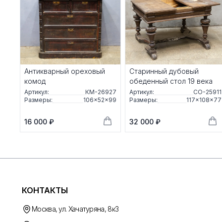
Антикварный ореховый
Старинный дубовый
комод
обеденный стол 19 века
Артикул:
КМ-26927
Артикул:
СО-25911
Размеры:
106×52×99
Размеры:
117×108×77
16 000 ₽
32 000 ₽
КОНТАКТЫ
Москва, ул. Хачатуряна, 8к3