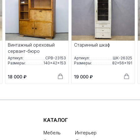
Винтажный ореховый
Старинный шкаф
сервант-бюро
Артикул:
СРВ-23153
Артикул:
ШК-26325
Размеры:
140×42×153
Размеры:
82×56×191
18 000 ₽
19 000 ₽
КАТАЛОГ
Мебель
Интерьер