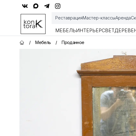
Контора К
Реставрация
Мастер-классы
Аренда
Ск
МЕБЕЛЬ
ИНТЕРЬЕР
СВЕТ
ДЕРЕВЕ
/
Мебель
/
Проданное
Главная страница