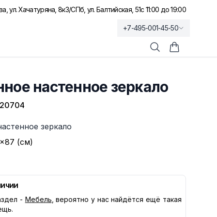
а, ул. Хачатуряна, 8к3
/
СПб, ул. Балтийская, 51
с 11:00 до 19:00
+7-495-001-45-50
Поиск
Корзина по
ное настенное зеркало
-20704
настенное зеркало
×87 (см)
личии
здел -
Мебель
, вероятно у нас найдётся ещё такая
ещь.