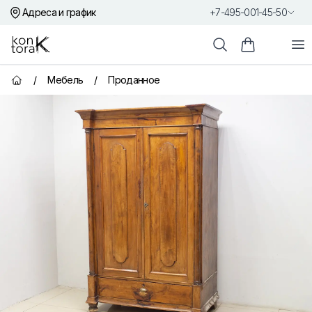
Адреса и график
+7-495-001-45-50
Контора К
От
Поиск
Корзина пок
/
Мебель
/
Проданное
Главная страница