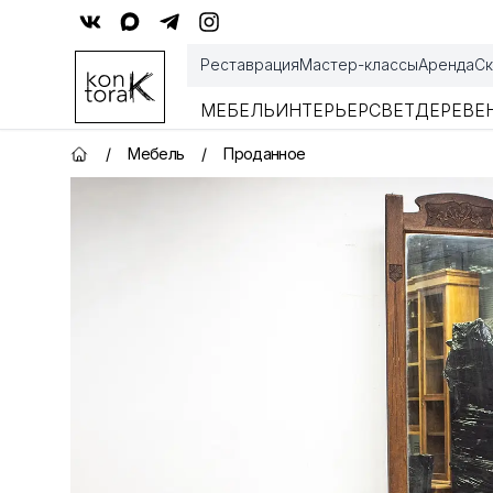
Контора К
Реставрация
Мастер-классы
Аренда
Ск
МЕБЕЛЬ
ИНТЕРЬЕР
СВЕТ
ДЕРЕВЕ
/
Мебель
/
Проданное
Главная страница