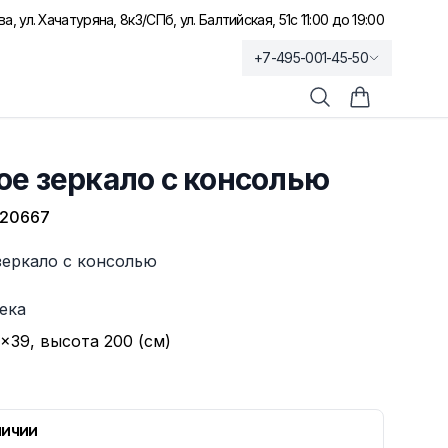
а, ул. Хачатуряна, 8к3
/
СПб, ул. Балтийская, 51
с 11:00 до 19:00
+7-495-001-45-50
Поиск
Корзина по
е зеркало с консолью
-20667
зеркало с консолью
ека
×39, высота 200 (см)
личии