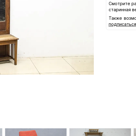
Смотрите ра
старинная в
Также возмо
подписатьс