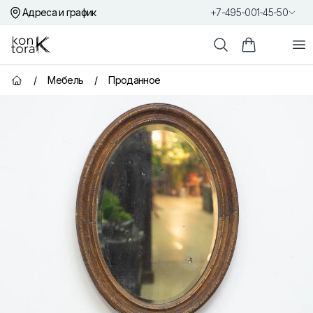
Адреса и график
+7-495-001-45-50
Контора К
От
Поиск
Корзина пок
/
Мебель
/
Проданное
Главная страница