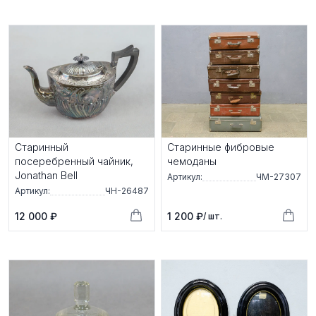
Старинный
Старинные фибровые
посеребренный чайник,
чемоданы
Jоnаthаn Вell
Артикул:
ЧМ-27307
Артикул:
ЧН-26487
12 000 ₽
1 200 ₽
/ шт.