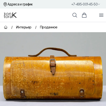
Адреса и график
+7-495-001-45-50
Контора К
От
Поиск
Корзина пок
/
Интерьер
/
Проданное
Главная страница