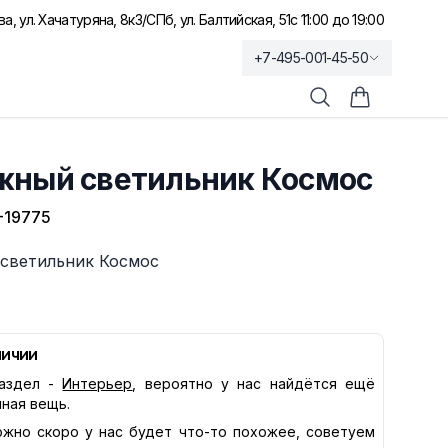
а, ул. Хачатуряна, 8к3
/
СПб, ул. Балтийская, 51
с 11:00 до 19:00
+7-495-001-45-50
Поиск
Корзина по
жный светильник Космос
-19775
светильник Космос
личии
аздел -
Интерьер
, вероятно у нас найдётся ещё
нная вещь.
жно скоро у нас будет что-то похожее, советуем