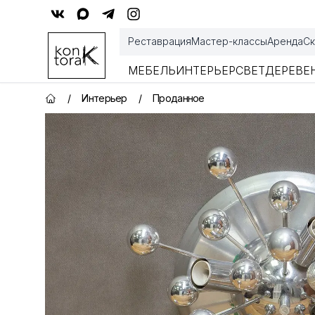
Контора К
Реставрация
Мастер-классы
Аренда
Ск
МЕБЕЛЬ
ИНТЕРЬЕР
СВЕТ
ДЕРЕВЕ
/
Интерьер
/
Проданное
Главная страница