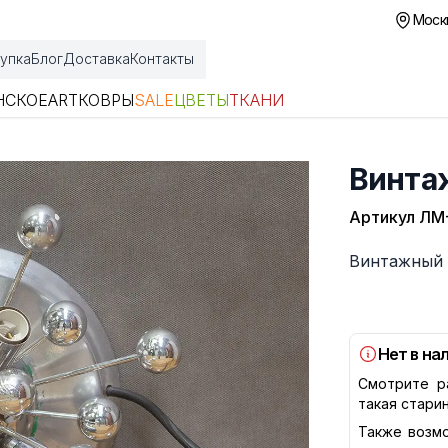
Москв
упка
Блог
Доставка
Контакты
НСКОЕ
ART
КОВРЫ
SALE
ЦВЕТЫ
ТКАНИ
Винта
Артикул
ЛМ
Описание
Винтажный 
Нет в на
Смотрите р
такая стари
Также возмо