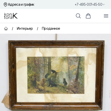
Адреса и график
+7-495-001-45-50
Контора К
От
Поиск
Корзина пок
/
Интерьер
/
Проданное
Главная страница