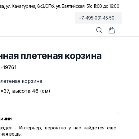
а, ул. Хачатуряна, 8к3
/
СПб, ул. Балтийская, 51
с 11:00 до 19:00
+7-495-001-45-50
Поиск
Корзина по
ная плетеная корзина
-19761
плетеная корзина
×37, высота 46 (см)
личии
аздел -
Интерьер
, вероятно у нас найдётся ещё
нная вещь.