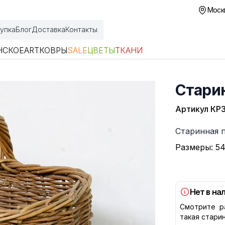
Москв
упка
Блог
Доставка
Контакты
НСКОЕ
ART
КОВРЫ
SALE
ЦВЕТЫ
ТКАНИ
Старин
Артикул
КРЗ
Описание
Старинная 
Размеры: 54
Нет в на
Смотрите р
такая стари