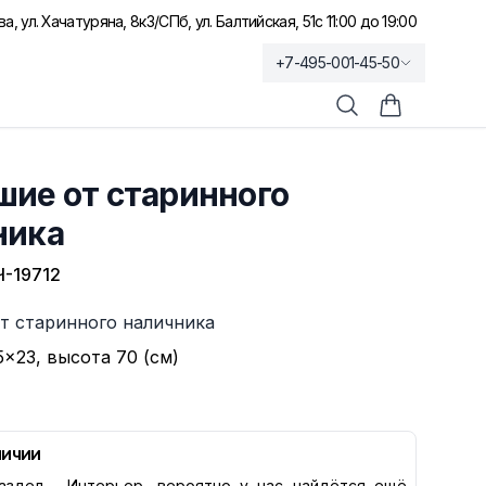
а, ул. Хачатуряна, 8к3
/
СПб, ул. Балтийская, 51
с 11:00 до 19:00
+7-495-001-45-50
Поиск
Корзина по
шие от старинного
ника
-19712
т старинного наличника
5×23, высота 70 (см)
личии
аздел -
Интерьер
, вероятно у нас найдётся ещё