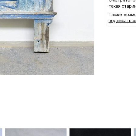
такая стари
Также возмо
подписатьс