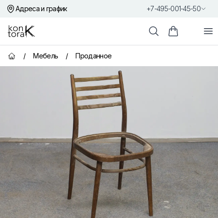
Адреса и график
+7-495-001-45-50
Контора К
От
Поиск
Корзина пок
/
Мебель
/
Проданное
Главная страница