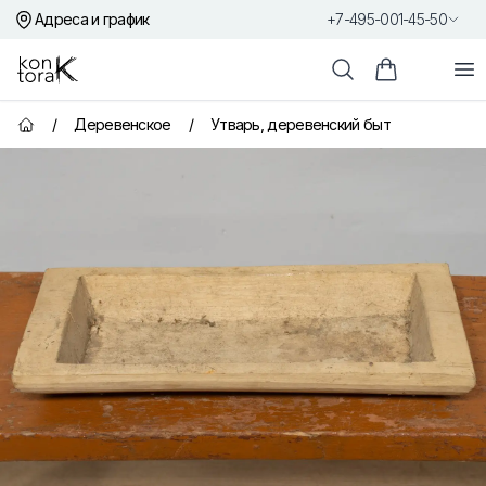
Адреса и график
+7-495-001-45-50
Контора К
От
Поиск
Корзина пок
/
Деревенское
/
Утварь, деревенский быт
Главная страница