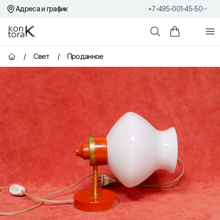
Адреса и график
+7-495-001-45-50
Контора К
От
Поиск
Корзина пок
/
Свет
/
Проданное
Главная страница