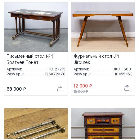
Письменный стол №4
Журнальный стол Jiří
Братьев Тонет
Jiroutek
Артикул:
ПС-27215
Артикул:
ЖС-16631
Размеры:
126×72×78
Размеры:
110×55×53
12 000 ₽
68 000 ₽
15 000 ₽