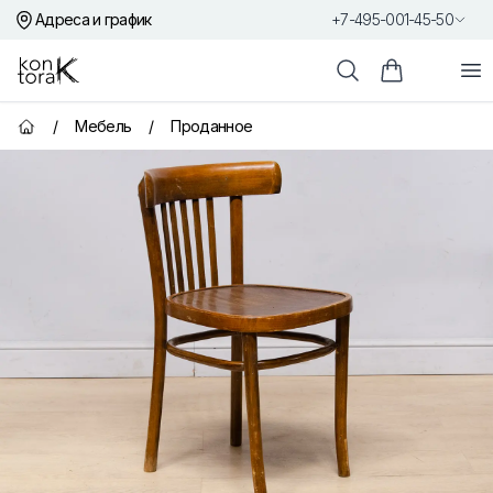
Адреса и график
+7-495-001-45-50
Контора К
От
Поиск
Корзина пок
/
Мебель
/
Проданное
Главная страница